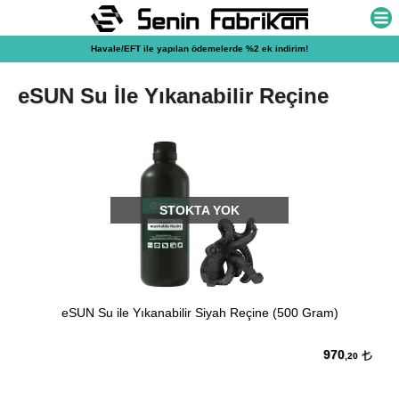
Havale/EFT ile yapılan ödemelerde %2 ek indirim!
eSUN Su İle Yıkanabilir Reçine
STOKTA YOK
eSUN Su ile Yıkanabilir Siyah Reçine (500 Gram)
970
,20