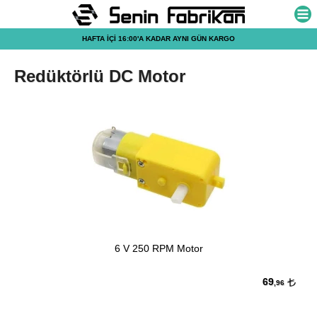
HAFTA İÇİ 16:00'A KADAR AYNI GÜN KARGO
Redüktörlü DC Motor
6 V 250 RPM Motor
69
,96