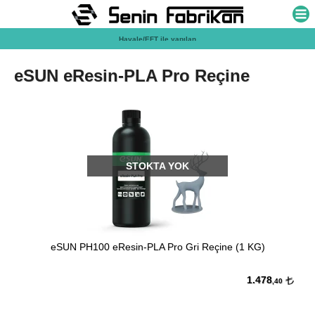
Havale/EFT ile yapılan ödemelerde %2 ek indirim!
eSUN eResin-PLA Pro Reçine
STOKTA YOK
eSUN PH100 eResin-PLA Pro Gri Reçine (1 KG)
1.478
,40