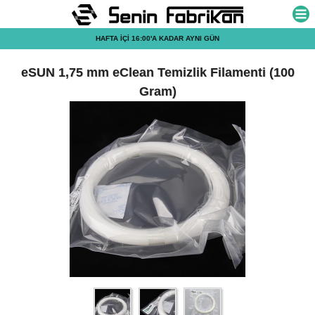
Havale/EFT
eSUN 1,75 mm eClean Temizlik Filamenti (100
ile
Gram)
yapılan
ödemelerde
%2
ek
indirim!