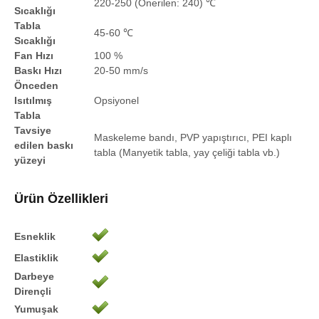
220-250 (Önerilen: 240) ℃
Sıcaklığı
Tabla
45-60 ℃
Sıcaklığı
Fan Hızı
100 %
Baskı Hızı
20-50 mm/s
Önceden
Isıtılmış
Opsiyonel
Tabla
Tavsiye
Maskeleme bandı, PVP yapıştırıcı, PEI kaplı
edilen baskı
tabla (Manyetik tabla, yay çeliği tabla vb.)
yüzeyi
Ürün Özellikleri
Esneklik
Elastiklik
Darbeye
Dirençli
Yumuşak