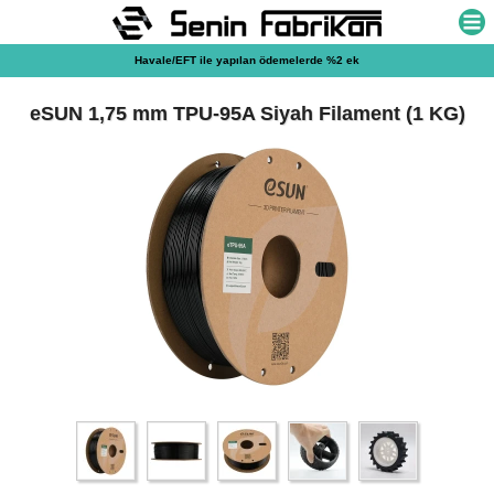
Havale/EFT ile yapılan ödemelerde %2 ek indirim!
eSUN 1,75 mm TPU-95A Siyah Filament (1 KG)