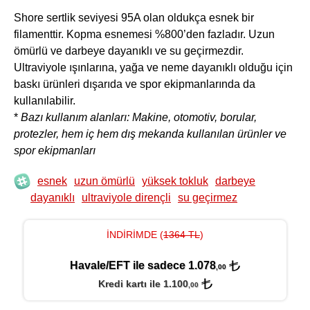
Shore sertlik seviyesi 95A olan oldukça esnek bir
filamenttir. Kopma esnemesi %800’den fazladır. Uzun
ömürlü ve darbeye dayanıklı ve su geçirmezdir.
Ultraviyole ışınlarına, yağa ve neme dayanıklı olduğu için
baskı ürünleri dışarıda ve spor ekipmanlarında da
kullanılabilir.
*
Bazı kullanım alanları: Makine, otomotiv, borular,
protezler, hem iç hem dış mekanda kullanılan ürünler
ve
spor ekipmanları
esnek
uzun ömürlü
yüksek tokluk
darbeye
dayanıklı
ultraviyole dirençli
su geçirmez
İNDİRİMDE (
1364 TL
)
Havale/EFT ile sadece 1.078
,00
Kredi kartı ile 1.100
,00