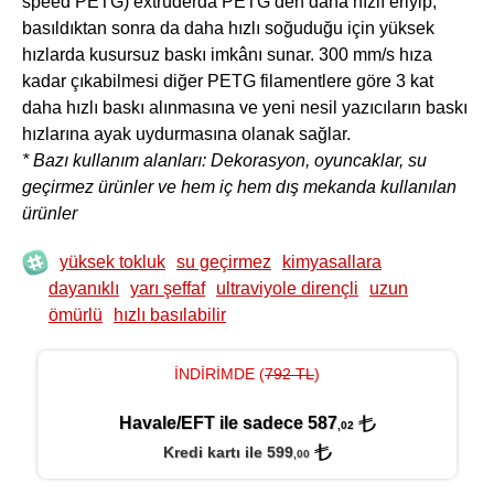
speed PETG) extruderda PETG’den daha hızlı eriyip,
basıldıktan sonra da daha hızlı soğuduğu için yüksek
hızlarda kusursuz baskı imkânı sunar. 300 mm/s hıza
kadar çıkabilmesi diğer PETG filamentlere göre 3 kat
daha hızlı baskı alınmasına ve yeni nesil yazıcıların baskı
hızlarına ayak uydurmasına olanak sağlar.
* Bazı kullanım alanları: Dekorasyon, oyuncaklar, su
geçirmez ürünler ve hem iç hem dış mekanda kullanılan
ürünler
yüksek tokluk
su geçirmez
kimyasallara
dayanıklı
yarı şeffaf
ultraviyole dirençli
uzun
ömürlü
hızlı basılabilir
İNDİRİMDE (
792 TL
)
Havale/EFT ile sadece 587
,02
Kredi kartı ile 599
,00