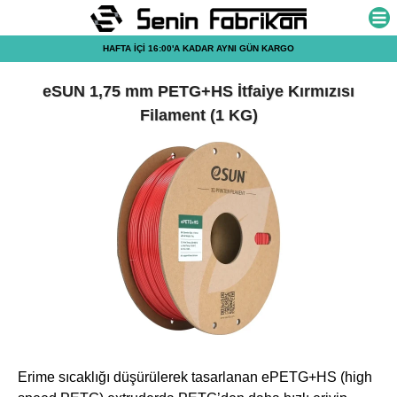
HAFTA İÇİ 16:00'A KADAR AYNI GÜN
KARGO
eSUN 1,75 mm PETG+HS İtfaiye Kırmızısı
Filament (1 KG)
Erime sıcaklığı düşürülerek tasarlanan ePETG+HS (high