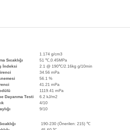
1.174 g/cm3
ma Sıcaklığı
51 ℃,0.45MPa
ş İndeksi
2.1 @ 190℃/2.16kg g/10min
irenci
34.56 mPa
snemesi
56.1 %
renci
41.21 mPa
odülü
1119.41 mPa
be Dayanma Testi
6.2 kJ/m2
ık
4/10
aylığı
9/10
Sıcaklığı
190-230 (Önerilen: 215) ℃
klığı
45-60 ℃