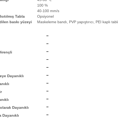
100 %
ı
40-100 mm/s
sıtılmış Tabla
Opsiyonel
dilen baskı yüzeyi
Maskeleme bandı, PVP yapıştırıcı, PEI kaplı tabla
irençli
leye Dayanıklı
nıklı
ir
nıklı
olarak Dayanıklı
 Dayanıklı