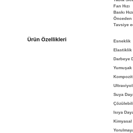
Fan Hızı
Baskı Hız
Önceden I
Tavsiye e
Ürün Özellikleri
Esneklik
Elastiklik
Darbeye D
Yumuşak
Kompozit
Ultraviyo
Suya Daya
Çözülebil
Isıya Daya
Kimyasal 
Yorulmaya