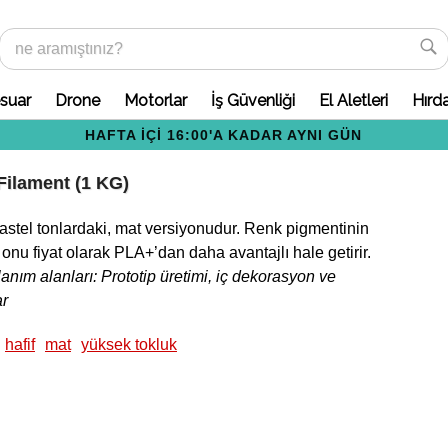
suar
Drone
Motorlar
İş Güvenliği
El Aletleri
Hırd
Havale/EFT ile yapılan ödemelerde %2 ek
indirim!
Filament (1 KG)
astel tonlardaki, mat versiyonudur. Renk pigmentinin
onu fiyat olarak PLA+’dan daha avantajlı hale getirir.
lanım alanları: Prototip üretimi, iç dekorasyon ve
ar
hafif
mat
yüksek tokluk