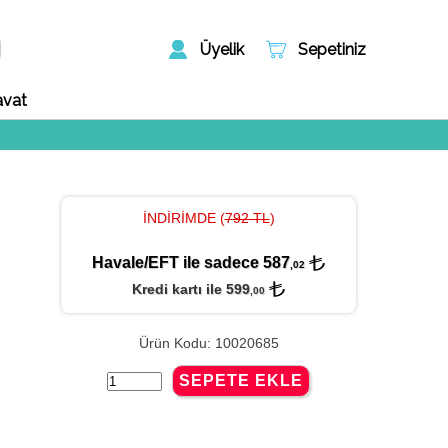
Üyelik
Sepetiniz
avat
İNDİRİMDE (
792 TL
)
Havale/EFT ile sadece 587
,02
Kredi kartı ile 599
,00
Ürün Kodu: 10020685