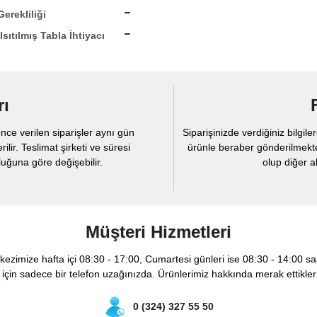
erekliliği
sıtılmış Tabla İhtiyacı
rı
nce verilen siparişler aynı gün
Siparişinizde verdiğiniz bilgi
ir. Teslimat şirketi ve süresi
ürünle beraber gönderilmekte
ğuna göre değişebilir.
olup diğer al
Müşteri Hizmetleri
rkezimize hafta içi 08:30 - 17:00, Cumartesi günleri ise 08:30 - 14:00 saa
çin sadece bir telefon uzağınızda. Ürünlerimiz hakkında merak ettikler
0 (324) 327 55 50