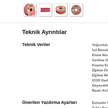
Teknik Ayrıntılar
Teknik Veriler
Yoğunluk
Isıl Bozul
Erime Akı
Gerilme D
Kopma E
Eğilme Di
Eğilme M
IZOD Dar
Dayanıklıl
Baskı Kol
Önerilen Yazdırma Ayarları
Extruder 
Tabla Sıca