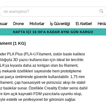
suar
Drone
Motorlar
İş Güvenliği
El Aletleri
Hırd
HAFTA İÇİ 16:00'A KADAR AYNI GÜN KARGO
ament (1 KG)
nder PLA Plus (PLA+) Filament, üstün baskı kalitesi
lığıyla 3D yazıcı kullanıcıları için ideal bir tercihtir.
LA’ya kıyasla daha az kırılgan olan bu filament,
miş mekanik özellikleri sayesinde hem prototipleme
ai parça üretiminde güvenle kullanılabilir. 1,75 mm
ilament, çap hassasiyeti ve pürüzsüz akışı ile stabil
 baskılar sunar. Özellikle Creality Ender serisi dahil
e tüm açık kaynaklı FDM yazıcılarla uyumlu olup,
iyle estetik ve profesyonel bir görünüm sağlar.