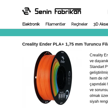
Elektronik
Filamentler
Reçineler
3D Akse
Creality Ender PLA+ 1,75 mm Turuncu Fil
Creality E
ve dayanıklı
Standart P
geliştiril
hem de nih
çapındaki f
ve sorunsuz
olmak üzer
siyah reng