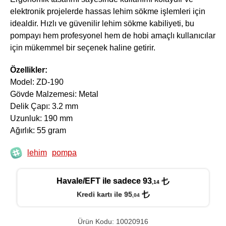
elektronik projelerde hassas lehim sökme işlemleri için
idealdir. Hızlı ve güvenilir lehim sökme kabiliyeti, bu
pompayı hem profesyonel hem de hobi amaçlı kullanıcılar
için mükemmel bir seçenek haline getirir.
Özellikler:
Model:
ZD-190
Gövde Malzemesi:
Metal
Delik Çapı:
3.2 mm
Uzunluk:
190 mm
Ağırlık:
55 gram
lehim
pompa
Havale/EFT ile sadece 93
,14
Kredi kartı ile 95
,04
Ürün Kodu: 10020916